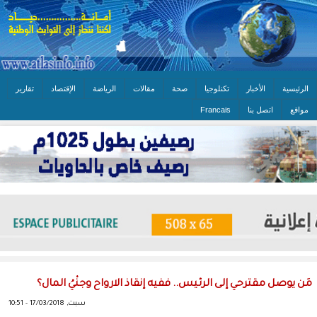
الرئيسية
الأخبار
تكنلوجيا
صحة
مقالات
الرياضة
الإقتصاد
تقارير
مواقع
اتصل بنا
Francais
مَن يوصل مقترحي إلى الرئيس.. ففيه إنقاذ الارواح وجنْيُ المال؟
سبت, 17/03/2018 - 10:51