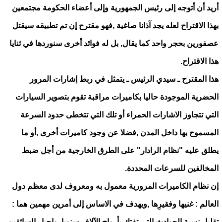
أريد أن أتوجه إلى رئيس الجمهورية وإلى أعضاء الحكومة مجتمعين
بهذا الاقتراح لعله يجد آذانا صاغية ,فهو مقترح إن تم تطبيقه سيقتل
عصفورين بحجر واحد كما يقال, بل له فوائد أخرى سنوردها في ثنايا
هذا الاقتراح.
هذا المقترح ـ سيدي الرئيس ـ يتمثل في ربط إشارات المرور
الحضرية الموجودة حاليا بكاميرات مراقبة تقوم بتصوير السيارات
التي تتجاوز الاشارات الحمراء أو تلك التي تتخطى حدود السرعة
المسموح بها داخل المدن ,فضلا عن وجود كاميرات أخرى ,أو ما
يطلق عليه "نظام الرادار" على الطرق الخارجية من أجل ضبط
المخالفين للسرعات المحددة.
إن نظام الكاميرات المرورية معمول به ومعروف لدى معظم دول
العالم : غنيها وفقيرِها ,ويهدف في الاساس إلى أمرين مهمين هما :
تقليل نسبة الحوادث التي تفتك بأرواح الآلاف سنويا ,وإجبار السائقين