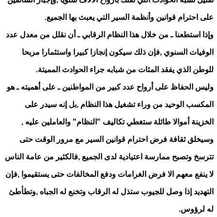
على احترام قوانين وأنظمة السير التي يعبث بها الجميع.
وإذا استطعنا ـ من خلال هذا النظام الرقابي ـ أن نقلل من معدل عدد
الوفيات السنوي ,فإن ذلك سيكون إنجازا كبيرا واستثمارا مربحا
للوطن الذي يفقد المئات من شبابه جراء الحوادث المميتة.
وليس الحفاظ على أرواح عدد كبير من المواطنين ـ على أهميته ـ هو
المكسب الوحيد من وراء تشغيل هذا النظام ,بل إنه سيدر على
الخزينة أموالا طائلة ستغطي تكاليف "النظام" والعاملين عليه ,
وسيخلق ثقافة فرض احترام قوانين السير مع مرور الوقت حتى
تترسخ وتصبح ممارسة اعتيادية لدى الجميع ,فالكثير من عامة الناس
لا ينفع معهم الا فرض الغرامات ودفع المخالفات حتى يستقيموا ,فإن
التهديد إذا وصل للجيوب ستذل له الرقاب وتخنع له الجباه ,وتطأطئ
له لرؤوس.