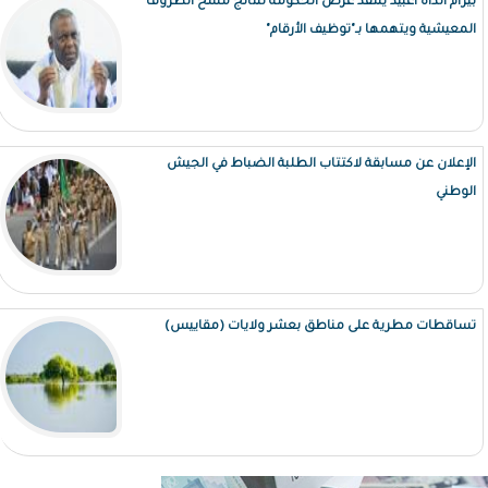
بيرام الداه اعبيد ينتقد عرض الحكومة لنتائج مسح الظروف
المعيشية ويتهمها بـ"توظيف الأرقام"
الإعلان عن مسابقة لاكتتاب الطلبة الضباط في الجيش
الوطني
تساقطات مطرية على مناطق بعشر ولايات (مقاييس)