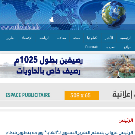
الرئيسية
الأخبار
تكنلوجيا
صحة
مقالات
الرياضة
الإقتصاد
تقارير
مواقع
اتصل بنا
Francais
الرئيس
الرئيس غزواني يتسلم التقرير السنوي لـ”الهابا” ويوجه بتطوير قطاع