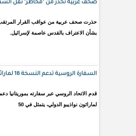
صحف عربية تحذر من "مخاطر" نقل السفار
حذرت صحف عربية من عواقب القرار المرتقب 
بشأن الاعتراف بالقدس عاصمة لإسرائيل.
السفارة الروسية تدعم النسخة 18 لماراثون انواذيب الدولي
لماراثون نواذيبو الدولي، يتمثل في 50