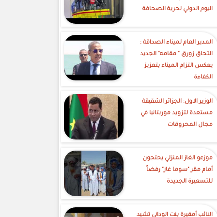
اليوم الدولي لحرية الصحافة
‎المدير العام لميناء الصداقة :
التحاق زورق " مقامه" الجديد
يعكس التزام الميناء بتعزيز
الكفاءة
الوزير الاول: الجزائر الشقيقة
مستعدة لتزويد موريتانيا في
مجال المحروقات
موزعو الغاز المنزلي يحتجون
أمام مقر "سوما غاز" رفضاً
للتسعيرة الجديدة
النائب أمقيرة بنت الوداني تشيد