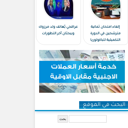
إلغاء امتحان ثمانية
عراقجي يُهاتف ولد مرزوك
مترشحين في الدورة
ويبحثان آخر التطورات
التكميلية للباكولوريا
البحث في الموقع
‏بحث ‏