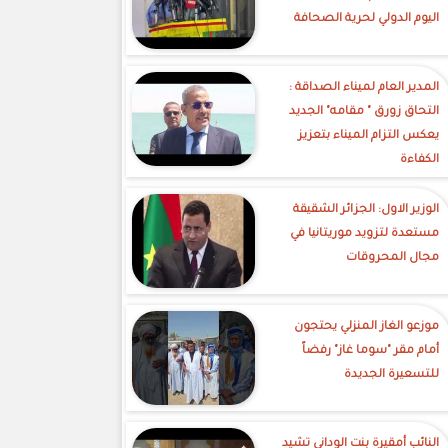
اليوم الدولي لحرية الصحافة
‎المدير العام لميناء الصداقة :
التحاق زورق " مقامه" الجديد
يعكس التزام الميناء بتعزيز
الكفاءة
الوزير الاول: الجزائر الشقيقة
مستعدة لتزويد موريتانيا في
مجال المحروقات
موزعو الغاز المنزلي يحتجون
أمام مقر "سوما غاز" رفضاً
للتسعيرة الجديدة
النائب أمقيرة بنت الوداني تشيد