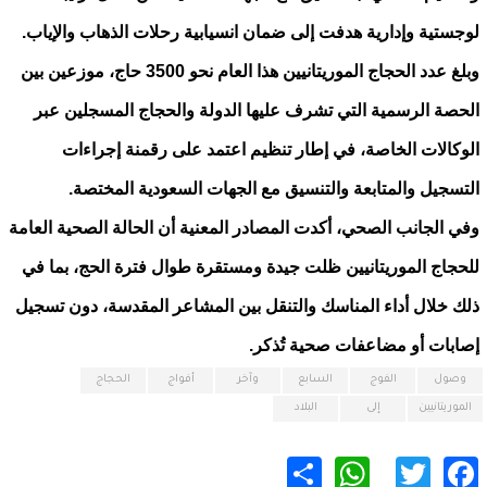
لوجستية وإدارية هدفت إلى ضمان انسيابية رحلات الذهاب والإياب.
وبلغ عدد الحجاج الموريتانيين هذا العام نحو 3500 حاج، موزعين بين
الحصة الرسمية التي تشرف عليها الدولة والحجاج المسجلين عبر
الوكالات الخاصة، في إطار تنظيم اعتمد على رقمنة إجراءات
التسجيل والمتابعة والتنسيق مع الجهات السعودية المختصة.
وفي الجانب الصحي، أكدت المصادر المعنية أن الحالة الصحية العامة
للحجاج الموريتانيين ظلت جيدة ومستقرة طوال فترة الحج، بما في
ذلك خلال أداء المناسك والتنقل بين المشاعر المقدسة، دون تسجيل
إصابات أو مضاعفات صحية تُذكر.
وصول
الفوج
السابع
وآخر
أفواج
الحجاج
الموريتانيين
إلى
البلاد
WhatsApp
Share
Twitter
Facebook