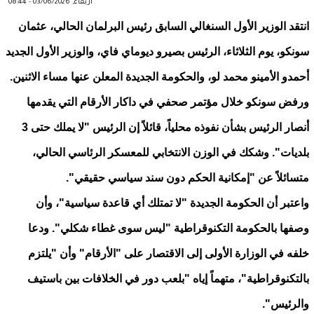
أربعاء, 03/06/2026 - 08:44
انتقد الوزير الأول السنغالي السابق رئيس البرلمان الحالي، عثمان
سونكو، يوم الثلاثاء، الرئيس بصيرو ديوماي فاي، والوزير الأول الجديد
أحمدو الأمينو محمد لو، والحكومة الجديدة المعلن عنها مساء الاثنين.
ورفض سونكو خلال مؤتمر صحفي في داكار الأرقام التي يقدمها
أنصار الرئيس بشأن نفوذه محلياً، قائلاً إن الرئيس "لا يملك حتى 3
بلديات". وشكك في الوزن الانتخابي للمعسكر الرئاسي الحالي،
متسائلاً عن "إمكانية الحكم دون سند سياسي حقيقي".
واعتبر أن الحكومة الجديدة "لا تمتلك أي قاعدة سياسية"، وأن
وصفها بالحكومة التكنوقراطية "ليس سوى غطاء شكلي". ودعا
خلفه في الوزارة الأولى إلى الاقتصار على "الأرقام" وأن "يلتزم
بالتكنوقراطية"، متهماً إياه "بلعب دور في الخلافات بين باستيف
والرئيس".