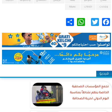
عثمان
سونكو
ينتقد
الرئيس
السنغالي
والحكومة
الجديدة
ويتحدث
خلافات
عميقة
WhatsApp
Share
Twitter
Facebook
فيديو
تجمع المؤسسات الصحفية
الخاصة ينظم نشاطاً بمناسبة
اليوم الدولي لحرية الصحافة