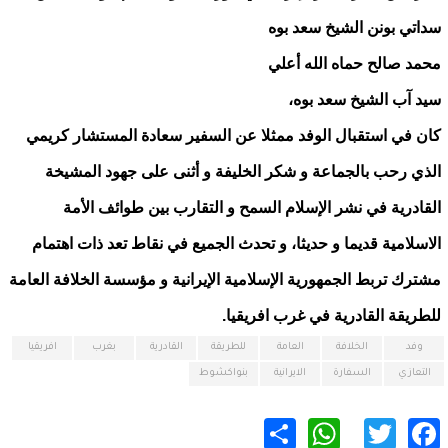
سداتي بونن الشيخ سعد بوه
محمد صالح حماه الله أعلي
سيد آب الشيخ سعد بوه،
كان في استقبال الوفد ممثلا عن السفير سعادة المستشار كريمي
الذي رحب بالجماعة و شكر الخليفة و أثنى على جهود المشيخة
القادرية في نشر الإسلام السمح و التقارب بين طوائف الأمة
الاسلامية قديما و حديثا، و تحدث الجميع في نقاط تعد ذات اهتمام
مشترك تربط الجمهورية الإسلامية الإيرانية و مؤسسة الخلافة العامة
للطريقة القادرية في غرب افريقيا.
وفد
الخلافة
العامة
للطريقة
القادرية
بغرب
افريقيا
التعازي
السفارة
الايرانية
بنواكشوط
WhatsApp
Share
Twitter
Facebook