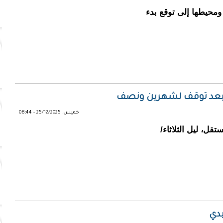
محيطها إلى توقع بدء
ي بعد توقف لشهرين ونصف
خميس, 25/12/2025 - 08:44
قل، ليل الثلاثاء/
يدي