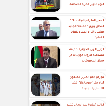
اليوم الدولي لحرية الصحافة
‎المدير العام لميناء الصداقة :
التحاق زورق " مقامه" الجديد
يعكس التزام الميناء بتعزيز
الكفاءة
الوزير الاول: الجزائر الشقيقة
مستعدة لتزويد موريتانيا في
مجال المحروقات
موزعو الغاز المنزلي يحتجون
أمام مقر "سوما غاز" رفضاً
للتسعيرة الجديدة
النائب أمقيرة بنت الوداني تشيد