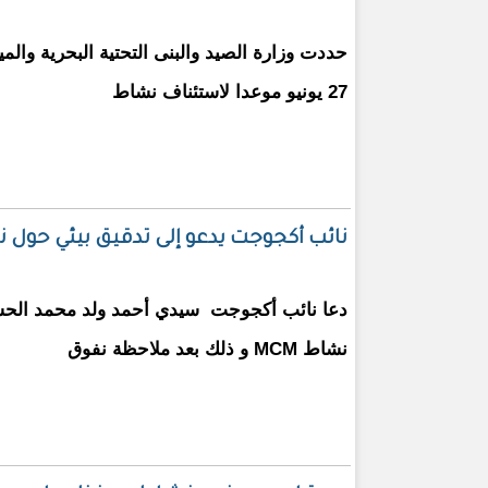
حددت وزارة الصيد والبنى التحتية البحرية والمين
27 يونيو موعدا لاستئناف نشاط
نائب أكجوجت يدعو إلى تدقيق بيئي حول نشاط MCM بعد نفوق طيور وحيوانات
دعا نائب أكجوجت سيدي أحمد ولد محمد الحس
نشاط MCM و ذلك بعد ملاحظة نفوق