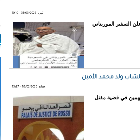
اثنين, 31/03/2025 - 10:10
، السعودية – الجمعة 28 مارس 2024:أعلن السفير الموريتاني
أربعاء, 19/02/2025 - 13:37
درك الوطني في مقاطعة كرمسين 8 متهمين في قضية مقتل