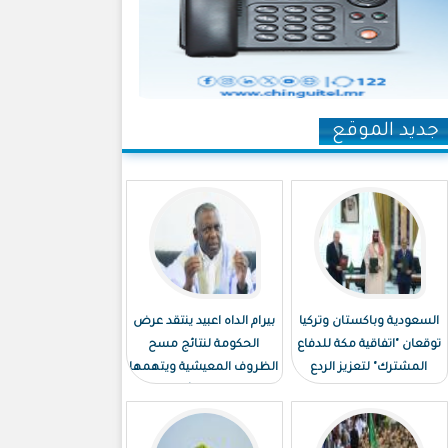
جديد الموقع
السعودية وباكستان وتركيا
بيرام الداه اعبيد ينتقد عرض
توقعان "اتفاقية مكة للدفاع
الحكومة لنتائج مسح
المشترك" لتعزيز الردع
الظروف المعيشية ويتهمها
الجماعي
بـ"توظيف الأرقام"