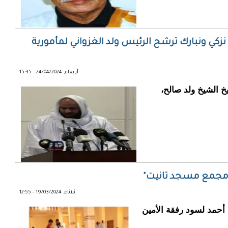
: نزكي ونبارك ترشح الرئيس ولد الغزواني لمأمورية
أربعاء, 24/04/2024 - 15:35
شيخ الشيخ ولد صالح،
 "مجمع مسجد تانيت"
ثلاثاء, 19/03/2024 - 12:55
 أحمد لسود رفقة الأمين