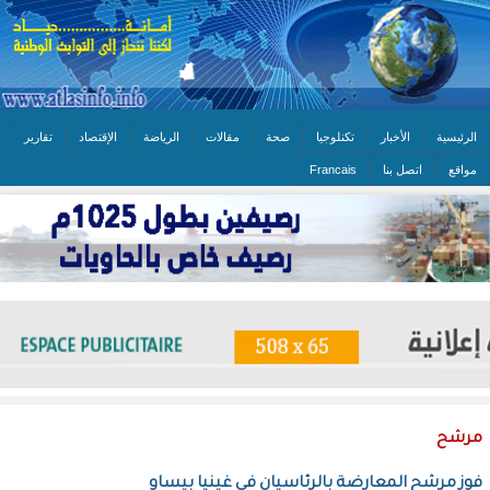
الرئيسية
الأخبار
تكنلوجيا
صحة
مقالات
الرياضة
الإقتصاد
تقارير
مواقع
اتصل بنا
Francais
مرشح
فوز مرشح المعارضة بالرئاسيان في غينيا بيساو