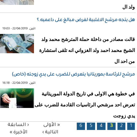
ولد ال
هل يتجه مرشح الاغلبية لفرض مبالغ على داعميه.؟
اثنين, 22/04/2019 - 19:03
قالت مصادر من داخلة حملة المترشح محمد ولد
الشيخ محمد احمد ولد الغزواني انه تلقى استشارة
من احد ال
مرشح للرئاسة بموريتانيا يتعرض للضرب على يدي زوجته (خاص)
اثنين, 22/04/2019 - 16:18
في خطوة هي الاولى في تاريخ الدولة الموريتانية
تعرض احد مرشحي الرئاسيات القادمة للضرب على
يدي زوجت
الصفحات
« الأولى
‹ السابقة
6
5
4
3
2
1
التالية ›
الأخيرة »