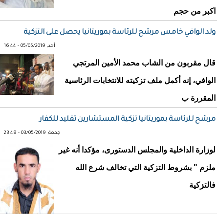
اكبر من حجم
ولد الوافي خامس مرشح للرئاسة بموريتانيا يحصل على التزكية
أحد, 05/05/2019 - 16:44
قال مقربون من الشاب محمد الأمين المرتجي
الوافي، إنه أكمل ملف تزكيته للانتخابات الرئاسية
المقررة ب
مرشح للرئاسة بموريتانيا تزكية المستشارين تقليد للكفار
جمعة, 03/05/2019 - 23:48
لوزارة الداخلية والمجلس الدستورى، مؤكدا أنه غير
ملزم " بشروط التزكية التي تخالف شرع الله
فالتزكية