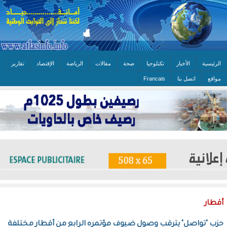
الرئيسية
الأخبار
تكنلوجيا
صحة
مقالات
الرياضة
الإقتصاد
تقارير
مواقع
اتصل بنا
Francais
أقطار
حزب "تواصل" يترقب وصول ضيوف مؤتمره الرابع من أقطار مختلفة