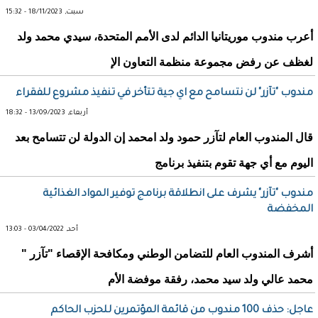
سبت, 18/11/2023 - 15:32
أعرب مندوب موريتانيا الدائم لدى الأمم المتحدة، سيدي محمد ولد
لغظف عن رفض مجموعة منظمة التعاون الإ
مندوب "تآزر" لن نتسامح مع اي جية تتأخر في تنفيذ مشروع للفقراء
أربعاء, 13/09/2023 - 18:32
قال المندوب العام لتآزر حمود ولد امحمد إن الدولة لن تتسامح بعد
اليوم مع أي جهة تقوم بتنفيذ برنامج
مندوب "تآزر" يشرف على انطلاقة برنامج توفير المواد الغذائية
المخفضة
أحد, 03/04/2022 - 13:03
أشرف المندوب العام للتضامن الوطني ومكافحة الإقصاء "تآزر "
محمد عالي ولد سيد محمد، رفقة موفضة الأم
عاجل: حذف 100 مندوب من قائمة المؤتمرين للحزب الحاكم