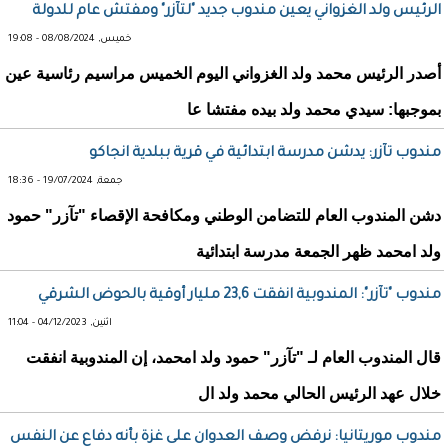
الرئيس ولد الغزواني يعين مندوب جديد "لتآزر" ومفتش عام للدولة
خميس, 08/08/2024 - 19:08
أصدر الرئيس محمد ولد الغزواني اليوم الخميس مراسيم رئاسية عين
بموجبها: سيدي محمد ولد بيده مفتشا عا
مندوب تآزر: يدشن مدرسة ابتدائية في قرية ببلدية انجاكو
جمعة, 19/07/2024 - 18:36
دشن المندوب العام للتضامن الوطني ومكافحة الإقصاء "تآزر" حمود
ولد امحمد ظهر الجمعة مدرسة ابتدائية
مندوب "تآزر": المندوبية انفقت 23,6 مليار أوقية بالحوض الشرقي
اثنين, 04/12/2023 - 11:04
قال المندوب العام لـ "تآزر" حمود ولد امحمد، إن المندوبية انفقت
خلال عهد الرئيس الحالي محمد ولد ال
مندوب موريتانيا: نرفض وصف العدوان على غزة بأنه دفاع عن النفس