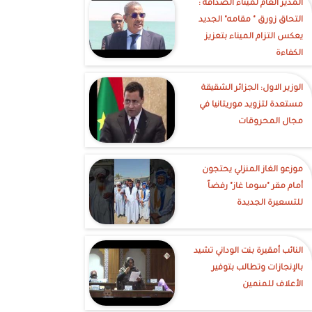
‎المدير العام لميناء الصداقة :
التحاق زورق " مقامه" الجديد
يعكس التزام الميناء بتعزيز
الكفاءة
الوزير الاول: الجزائر الشقيقة
مستعدة لتزويد موريتانيا في
مجال المحروقات
موزعو الغاز المنزلي يحتجون
أمام مقر "سوما غاز" رفضاً
للتسعيرة الجديدة
النائب أمقيرة بنت الوداني تشيد
بالإنجازات وتطالب بتوفير
الأعلاف للمنمين