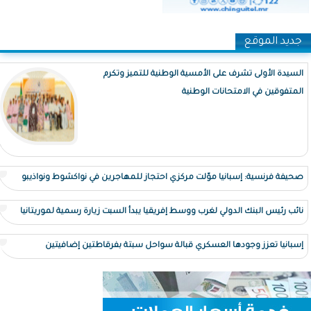
جديد الموقع
السيدة الأولى تشرف على الأمسية الوطنية للتميز وتكرم
المتفوقين في الامتحانات الوطنية
صحيفة فرنسية: إسبانيا موّلت مركزي احتجاز للمهاجرين في نواكشوط ونواذيبو
نائب رئيس البنك الدولي لغرب ووسط إفريقيا يبدأ السبت زيارة رسمية لموريتانيا
إسبانيا تعزز وجودها العسكري قبالة سواحل سبتة بفرقاطتين إضافيتين