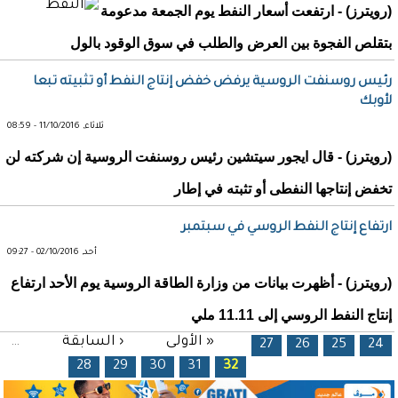
(رويترز) - ارتفعت أسعار النفط يوم الجمعة مدعومة
بتقلص الفجوة بين العرض والطلب في سوق الوقود بالول
رئيس روسنفت الروسية يرفض خفض إنتاج النفط أو تثبيته تبعا
لأوبك
ثلاثاء, 11/10/2016 - 08:59
(رويترز) - قال ايجور سيتشين رئيس روسنفت الروسية إن شركته لن
تخفض إنتاجها النفطى أو تثبته في إطار
ارتفاع إنتاج النفط الروسي في سبتمبر
أحد, 02/10/2016 - 09:27
(رويترز) - أظهرت بيانات من وزارة الطاقة الروسية يوم الأحد ارتفاع
إنتاج النفط الروسي إلى 11.11 ملي
الصفحات
« الأولى
‹ السابقة
…
27
26
25
24
28
29
30
31
32