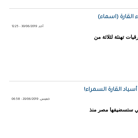
 القارة (اسماء)
أحد, 30/06/2019 - 12:25
يات تهنئة لثلاثة من
خميس, 20/06/2019 - 06:58
تي ستسضيفها مصر منذ