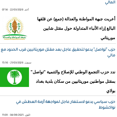
المالي
أحد, 22/03/2026 - 07:14
أعربت جبهة المواطنة والعدالة (جمع) عن قلقها
البالغ إزاء الأنباء المتداولة حول مقتل شابين
موريتاني
حزب "تواصل" يدعو لتحقيق عاجل بعد مقتل موريتانيين قرب الحدود مع
مالي
سبت, 21/03/2026 - 15:16
ندد حزب التجمع الوطني للإصلاح والتنمية "تواصل"
بمقتل مواطنين موريتانيين من سكان بلدية بغداد
بولاي
حزب سياسي يدعو لاستنفار عاجل لمواجهة أزمة العطش في
نواكشوط
اثنين, 04/08/2025 - 11:09