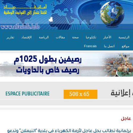
الرئيسية
الأخبار
تكنلوجيا
صحة
مقالات
الرياضة
الإقتصاد
تقارير
مواقع
اتصل بنا
Francais
عاجل
برلمانية تطالب بحل عاجل لأزمة الكهرباء في بلدية "النيملان" وتدعو