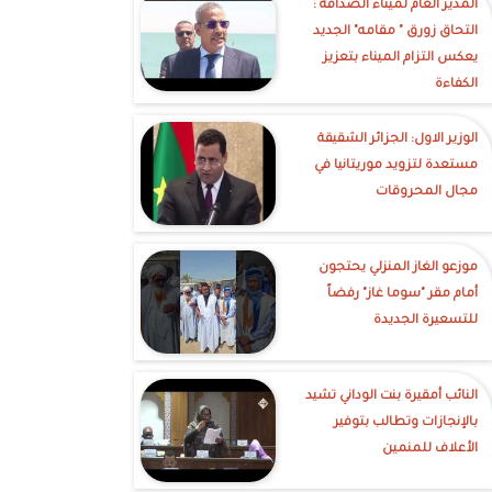
‎المدير العام لميناء الصداقة :
التحاق زورق " مقامه" الجديد
يعكس التزام الميناء بتعزيز
الكفاءة
الوزير الاول: الجزائر الشقيقة
مستعدة لتزويد موريتانيا في
مجال المحروقات
موزعو الغاز المنزلي يحتجون
أمام مقر "سوما غاز" رفضاً
للتسعيرة الجديدة
النائب أمقيرة بنت الوداني تشيد
بالإنجازات وتطالب بتوفير
الأعلاف للمنمين