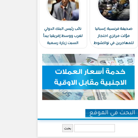
صحيفة فرنسية: إسبانيا
نائب رئيس البنك الدولي
موّلت مركزي احتجاز
لغرب ووسط إفريقيا يبدأ
للمهاجرين في نواكشوط
السبت زيارة رسمية
ونواذيبو
لموريتانيا
البحث في الموقع
‏بحث ‏