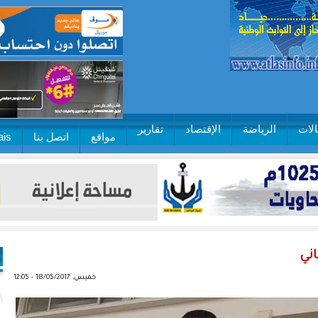
لات
الرياضة
الإقتصاد
تقارير
مواقع
اتصل بنا
ais
اني
خميس, 18/05/2017 - 12:05