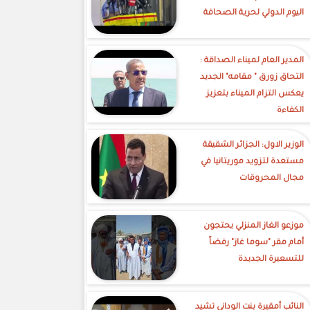
اليوم الدولي لحرية الصحافة
‎المدير العام لميناء الصداقة :
التحاق زورق " مقامه" الجديد
يعكس التزام الميناء بتعزيز
الكفاءة
الوزير الاول: الجزائر الشقيقة
مستعدة لتزويد موريتانيا في
مجال المحروقات
موزعو الغاز المنزلي يحتجون
أمام مقر "سوما غاز" رفضاً
للتسعيرة الجديدة
النائب أمقيرة بنت الوداني تشيد