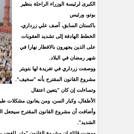
الكبرى لرئيسة الوزراء الراحلة بنظير
بوتو، ورئيس
باكستان السابق، آصف علي زرداري،
الخطط الهادفة إلى تشديد العقوبات
على الذين يجهرون بالافطار نهارا في
شهر رمضان في البلاد.
ووصفت زرداري في تغريدة لها بتويتر
مشروع القانون المقترح بأنه "سخيف".
وتساءلت إن كان "يتعين اعتقال
الأطفال، وكبار السن، ومن يعانون مشكلات ط
وأضافت أن مشروع القانون المقترح سيجعل ال
الشديد".
ومضت قائلة إن مشروع القانون "مثير للغضب،