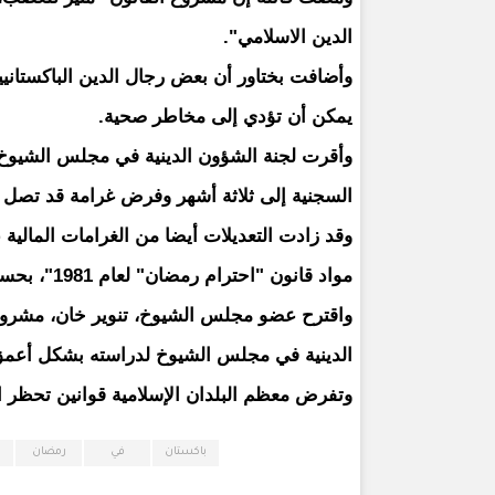
الدين الاسلامي".
وأضافت بختاور أن بعض رجال الدين الباكستاني
يمكن أن تؤدي إلى مخاطر صحية.
وأقرت لجنة الشؤون الدينية في مجلس الشيوخ ال
السجنية إلى ثلاثة أشهر وفرض غرامة قد تصل لحدود 500 روبية ضد كل من يجاهر بتناول الطعام
وقد زادت التعديلات أيضا من الغرامات المالية 
مواد قانون "احترام رمضان" لعام 1981"، بحسب ما أوردته صحيفة "إكسبريس تربيون".
واقترح عضو مجلس الشيوخ، تنوير خان، مشروع ا
الدينية في مجلس الشيوخ لدراسته بشكل أعمق
وتفرض معظم البلدان الإسلامية قوانين تحظر 
باكستان
في
رمضان