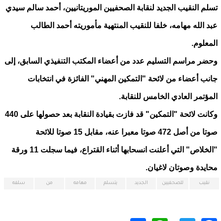
تسلم النقيب الجديد لنقابة الصحفيين الموريتانيين، أحمد سالم سيدي
عبد الله مهامه، خلفا للنقيب المنتهية مأموريته أحمد الطالب
المعلوم.
وحضر مراسم التسليم عدد من أعضاء المكتب التنفيذي السابق، إلى
جانب أعضاء من لائحة "التمكين المهني" الفائزة في انتخابات
المؤتمر العادي الخامس للنقابة.
وكانت لائحة "التمكين" قد فازت بقيادة النقابة بعد حصولها على 440
صوتا من أصل 472 صوتا معبرا عنه، مقابل 15 صوتا للائحة
"الخلاص" التي أعلنت انسحابها أثناء القتراع، فيما سجلت 11 ورقة
محايدة وصوتان لاغيان.
نقيب
للصحفيين
الجديد
يتسلم
مهامه
من
سلفه