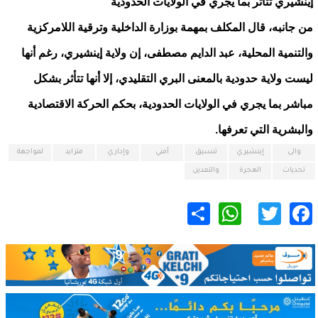
إينشيري تتأثر بما يجري في الولايات الحدودية
من جانبه، قال المكلف بمهمة بوزارة الداخلية وترقية اللامركزية
والتنمية المحلية، عبد الدايم مصطفى، إن ولاية إينشيري، رغم أنها
ليست ولاية حدودية بالمعنى البري التقليدي، إلا أنها تتأثر بشكل
مباشر بما يجري في الولايات الحدودية، بحكم الحركة الاقتصادية
والبشرية التي تعرفها.
والى
إينشيري
تنسيق
أمني
وإداري
متزايد
لمواجهة
تحديات
الهجرة
والتعدين
WhatsApp
Share
Twitter
Facebook