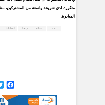
متكررة لدى شريحة واسعة من المشتركين، مشير
المبادرة.
عن
الفواتير
وإصدار
العدادات
ok