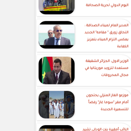
اليوم الدولي لحرية الصحافة
‎المدير العام لميناء الصداقة :
التحاق زورق " مقامه" الجديد
يعكس التزام الميناء بتعزيز
الكفاءة
الوزير الاول: الجزائر الشقيقة
مستعدة لتزويد موريتانيا في
مجال المحروقات
موزعو الغاز المنزلي يحتجون
أمام مقر "سوما غاز" رفضاً
للتسعيرة الجديدة
النائب أمقيرة بنت الوداني تشيد