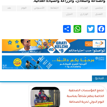
والصناعة والمعادن، والزراعة والسيادة الغذائية.
مجلس
الوزراء
يعقد
اجتماعه
الأسبوعي
اليوم
بعد
التعديل
الوزاري
الجزئي
WhatsApp
Share
Twitter
Facebook
فيديو
تجمع المؤسسات الصحفية
الخاصة ينظم نشاطاً بمناسبة
اليوم الدولي لحرية الصحافة