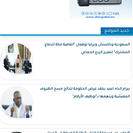
جديد الموقع
السعودية وباكستان وتركيا توقعان "اتفاقية مكة للدفاع
المشترك" لتعزيز الردع الجماعي
بيرام الداه اعبيد ينتقد عرض الحكومة لنتائج مسح الظروف
المعيشية ويتهمها بـ"توظيف الأرقام"