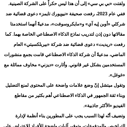
ولفتت «بي بي سي» إلى أن هذا ليس حكراً على الشركة الصينية.
ففي عام 2023، رفعت صحيفة «نيويورك تايمز» دعوى قضائية ضد
شركتَي «أوبن إيه آي» و«مايكروسوفت»، مدعيةً أنهما استخدمتا
مقالاتها دون إذن لتدريب نماذج الذكاء الاصطناعي الخاصة بهما. كما
رفعت «ريديت» دعوى قضائية ضد شركة «بيربلكسيتي» العام
الماضي، مدعيةً أن شركة الذكاء الاصطناعي قامت بجمع منشورات
المستخدمين بشكل غير قانوني. وأثارت «ديزني» مخاوف مماثلة مع
«غوغل».
وتقول ميتشل إنّ وضع علامات واضحة على المحتوى لمنع التضليل
وبناء ثقة الجمهور في الذكاء الاصطناعي أهم بكثير من مقاطع
الفيديو «الأكثر جاذبية».
وتضيف أنّه لهذا السبب يجب على المطورين بناء أنظمة لإدارة
التراخيص والمدفوعات، وتوفير آليات واضحة للأفراد للاعتراض على