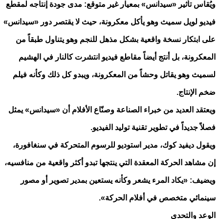
ويُقاس تأثير «سيدانس» بمعيار غير متوقع: مدى جودة إنتاجه لمقطع
فيديو لويل سميث وهو يأكل معكرونة، حيث لا يقتصر دور «سيدانس»
على ابتكار نسخة واقعية بشكل مذهل للنجم وهو يتناول طبقاً من
المعكرونة، بل أنتج أيضاً مقاطع فيديو انتشرت كالنار في الهشيم
لسميث وهو يقاتل وحشاً من المعكرونة، ويبدو كل ذلك وكأنه فيلم
ضخم الإنتاج.
ويعتقد العديد من خبراء الصناعة وصنّاع الأفلام أن «سيدانس» يمثل
فصلاً جديداً في تطوير تقنية توليد الفيديو.
ويقول ديفيد كوك، مدير استوديو للرسوم المتحركة في سنغافورة،
إن مشاهد الحركة المعقدة التي ينتجها تبدو أكثر واقعية من منافسيه،
ويضيف: «يكاد المرء يشعر وكأنه يستعين بمدير تصوير أو مصور
سينمائي متخصص في أفلام الحركة».
الوعد والتحدي