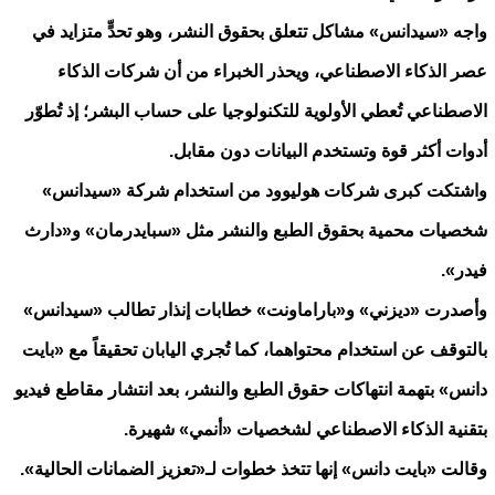
واجه «سيدانس» مشاكل تتعلق بحقوق النشر، وهو تحدٍّ متزايد في
عصر الذكاء الاصطناعي، ويحذر الخبراء من أن شركات الذكاء
الاصطناعي تُعطي الأولوية للتكنولوجيا على حساب البشر؛ إذ تُطوّر
أدوات أكثر قوة وتستخدم البيانات دون مقابل.
واشتكت كبرى شركات هوليوود من استخدام شركة «سيدانس»
شخصيات محمية بحقوق الطبع والنشر مثل «سبايدرمان» و«دارث
فيدر».
وأصدرت «ديزني» و«باراماونت» خطابات إنذار تطالب «سيدانس»
بالتوقف عن استخدام محتواهما، كما تُجري اليابان تحقيقاً مع «بايت
دانس» بتهمة انتهاكات حقوق الطبع والنشر، بعد انتشار مقاطع فيديو
بتقنية الذكاء الاصطناعي لشخصيات «أنمي» شهيرة.
وقالت «بايت دانس» إنها تتخذ خطوات لـ«تعزيز الضمانات الحالية».