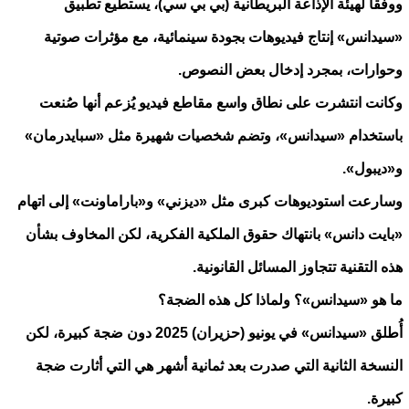
ووفقاً لهيئة الإذاعة البريطانية (بي بي سي)، يستطيع تطبيق
«سيدانس» إنتاج فيديوهات بجودة سينمائية، مع مؤثرات صوتية
وحوارات، بمجرد إدخال بعض النصوص.
وكانت انتشرت على نطاق واسع مقاطع فيديو يُزعم أنها صُنعت
باستخدام «سيدانس»، وتضم شخصيات شهيرة مثل «سبايدرمان»
و«ديبول».
وسارعت استوديوهات كبرى مثل «ديزني» و«باراماونت» إلى اتهام
«بايت دانس» بانتهاك حقوق الملكية الفكرية، لكن المخاوف بشأن
هذه التقنية تتجاوز المسائل القانونية.
ما هو «سيدانس»؟ ولماذا كل هذه الضجة؟
أُطلق «سيدانس» في يونيو (حزيران) 2025 دون ضجة كبيرة، لكن
النسخة الثانية التي صدرت بعد ثمانية أشهر هي التي أثارت ضجة
كبيرة.