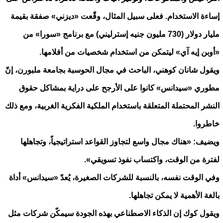
إساءة الاستخدام. فعلى سبيل المثال، وقّعت «ديزني» صفقة بقيمة
مليار دولار (730 مليون جنيه إسترليني) مع برنامج «سورا» من
«أوبن إيه آي» ليتمكن من استخدام شخصيات من أفلامها.
ويقول شانان كوهني، الباحث في مجال الحوسبة بجامعة ملبورن، إنّ
مطوري «سيدانس» كانوا على الأرجح على دراية بمشاكل حقوق
النشر المحتملة المتعلقة باستخدام الملكية الفكرية الغربية، ومع ذلك
خاطروا.
ويضيف: «هناك مجال واسع لتجاوز القواعد استراتيجياً، وتجاهلها
لفترة من الوقت، واكتساب نفوذ تسويقي».
وفي الوقت نفسه، بالنسبة للشركات الصغيرة، يُعدّ «سيدانس» أداة
بالغة الأهمية لا يمكن تجاهلها.
ويقول كوك إن الذكاء الاصطناعي بهذه الجودة سيمكّن شركات مثل