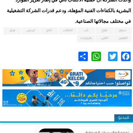
البشرية بالكفاءات الفنية المؤهلة، ودعم قدرات الشركة التشغيلية
في مختلف مجالاتها الصناعية.
سنيم
تفتح
باب
الاكتتاب
أمام
خريجي
مركز
التكوين
التقني
بالزويرات
WhatsApp
Share
Twitter
Facebook
فيديو