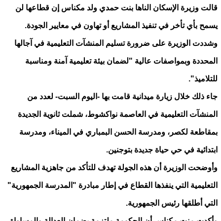
قالت وزيرة الإسكان الناها بنت حمدي ولد مكناس إن قطاعها لن
يسمح بأي تأخر في تنفيذ المشاريع أو تهاون في معايير الجودة.
وشددت الوزيرة على ضرورة تسليم المنشآت التعليمية في آجالها
المحددة وبمواصفات عالية "لضمان بيئة تعليمية آمنة ومناسبة
للتلاميذ".
جاء ذلك خلال زيارة ميدانية قامت بها -اليوم السبت- لعدد من
المنشآت التعليمية في العاصمة نواكشوط، شملت ثانوية الجديدة
بمقاطعة لكصر، ومدرسة الحسن البمباري في الميناء، ومدرسة
ابتدائية في حي حياة جديدة بتوجنين.
وأوضحت الوزيرة أن هذه الجولة تهدف للتأكد من جاهزية المشاريع
التعليمية التي ينفذها القطاع في إطار مبادرة "المدرسة الجمهورية"
التي أطلقها رئيس الجمهورية.
وأكدت منت مكناس أن الحكومة ملتزمة بضمان العدالة والمساواة