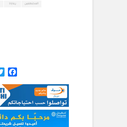
المختطفين
رعايانا
ok