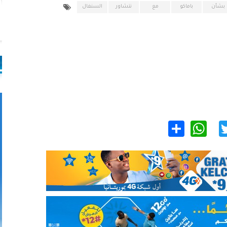
بشأن
باماكو
مع
نتشاور
السنغال
WhatsApp
Share
Twitter
Facebo