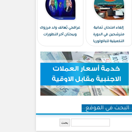
إلغاء امتحان ثمانية
عراقجي يُهاتف ولد مرزوك
مترشحين في الدورة
ويبحثان آخر التطورات
التكميلية للباكولوريا
البحث في الموقع
‏بحث ‏