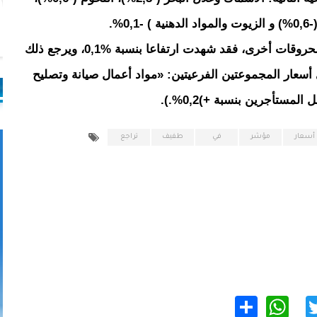
%.
وبشأن أسعار «السكن، الماء، الغاز، الكهرباء ومحروقات أخرى، فقد شهدت ارتفاعا بنسبة %0,1، ويرجع ذلك
عار المجموعتين الفرعيتين: «مواد أعمال صيانة وتصليح
أسعار
مؤشر
في
طفيف
تراجع
WhatsApp
Share
Twitter
Facebo