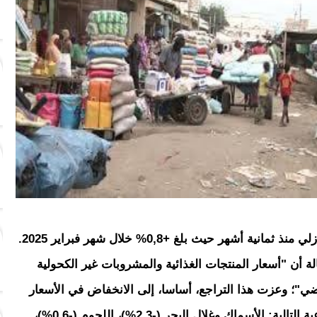
ة أن "أسعار المنتجات الغذائية والمشروبات غير الكحولية
رنة بالشهر الماضي"؛ وعزت هذا التراجع، أساسا، إلى الانخفاض في الأسعار
المسجل على مستوى أسعار المجموعات الفرعية التالية: الأسماك وغلال البحر (-2,3%)، اللحوم (-0,6%)،