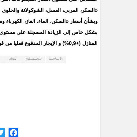
«السكر، المربى، العسل، الشوكولاتة والحلوى (-0,6%) و الزيوت والمواد الدهنية ) -0,1
بشكل خاص إلى الزيادة المسجلة على مستوى أس
المنازل (+0,9%) و الإيجار المدفوع فعليا من قبل المستأجرين بنسبة +)0,2%.).
الأساسية
الاستهلاكية
المواد
ok