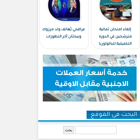
إلغاء امتحان ثمانية
عراقجي يُهاتف ولد مرزوك
مترشحين في الدورة
ويبحثان آخر التطورات
التكميلية للباكولوريا
البحث في الموقع
‏بحث ‏