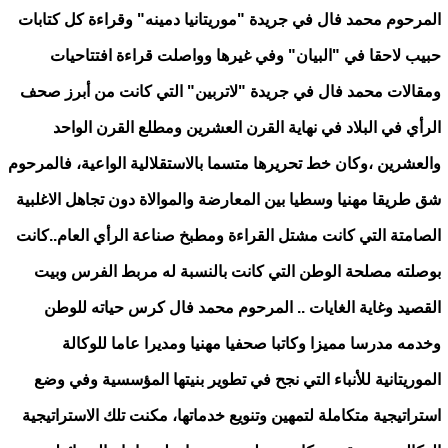
المرحوم محمد فال في جريدة "موريتانيا دمينه" وقراءة كل كتابات
حبيب لاحقا في "البيان" وفي غيرها وواصلت قراءة افتتاحيات
ومقالات محمد فال في جريدة "لاتربين" التي كانت من أبرز صحف
الرأي في البلاد في نهاية القرن العشرين ومطلع القرن الواحد
والعشرين ،وكان خط تحريرها متسما بالاستقلالية الواعية، فالمرحوم
شق طريقا مهنيا وسطيا بين المعارضة والموالاة دون تجاهل الاغلبية
الصامتة التي كانت مشتل القراءة ومطبخ صناعة الرأي العام..كانت
بوصلته مصلحة الوطن التي كانت بالنسبة له مربط الفرس وبيت
القصيد وغاية الغايات .. المرحوم محمد فال كرس حياته للوطن
وخدمه مدرسا مميزا وكاتبا صحفيا مهنيا ومديرا عاما للوكالة
الموريتانية للأنباء التي نجح في تطوير بنيتها المؤسسية وفي وضع
استراتيجية متكاملة لتمهين وتنويع خدماتها، مكنت تلك الاستراتيجية