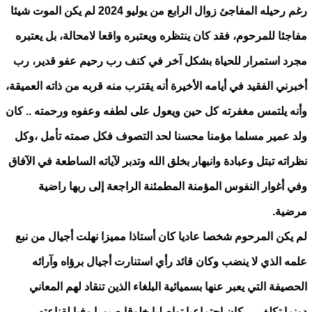
رغم رحيله المفاجئ زوال الرابع من يوليو 2024 لم يكن الموت شيئا
مفاجئا للمرحوم، فقد كان ينتظره ويعتبره واقعا لامحالة، بل يعتبره
مجرد استمرار للحياة بشكل آخر في كنف رب رحيم عفو قدير، رب
أخبرني الفقيد في أيامه الأخيرة أنه يقترب منه قربه من ذاته العميقة،
وأنه يلتمس مغفرته كل حين ويعول على لطفه وعفوه ورحمته .. كان
ولد عمير مسلما مؤمنا محسنا لحد التصوف فكل صمته تأمل ،وكل
نظراته تبتل وعبادة وانبهار بخلق الله وتدبر لآياته الساطعة في الآفاق
وفي أغوار النفوس المؤمنة المطمئنة الراجعة إلى ربها راضية
مرضية.
لم يكن المرحوم شخصا عاديا كان أستاذا مميزا نهلت أجيال من نبع
علمه الذي لا ينضب وكان قائد رأي استنارت أجيال برؤاه وآرائه
الحصيفة التي يعبر عنها بسميائية البلغاء الذين تنقاد لهم المعاني
دونما تكلف .. كان اجتماعيا تواصليا خلوقا صبورا وفيا لقناعته