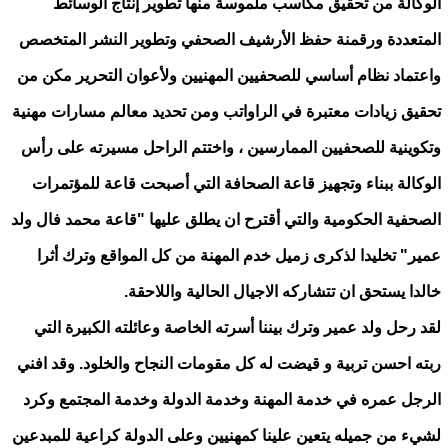
الوكالة من تحقيق مكاسب ملموسة منها تطوير إنتاج الوسائط
المتعددة ورقمنة حفظ الأرشيف الصحفي وتطوير النشر المتخصص
واعتماد نظام أساسي للصحفيين المهنيين ولأعوان التحرير مكن من
تحقيق زيادات معتبرة في الراواتب ومن تحديد معالم مسارات مهنية
وتكوينية للصحفيين الممارسين ، واختتم الراحل مسيرته على رأس
الوكالة ببناء وتجهيز قاعة الصحافة التي أصبحت قاعة للمؤتمرات
الصحفية الحكومية والتي أقترح ان يطلق عليها "قاعة محمد فال ولد
عمير" تخليدا لذكرى زميل خدم المهنة من كل المواقع وترك أثرا
خالدا يستحق ان تتشاركه الاجيال الحالية واللاحقة.
لقد رحل ولد عمير وترك بيننا أسرته الخاصة وعائلته الكبيرة التي
ربته احسن تربية و قيضت له كل مقومات النجاح والخلود. وقد افني
الرجل عمره في خدمة المهنة وخدمة الدولة وخدمة المجتمع وكرد
لشيء من جميله يتعين علينا كمهنيين وعلى الدولة كراعية للمبدعين