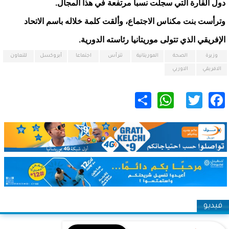
دول القارة التي سجلت نسبا مرتفعة في هذا المجال.
وترأست بنت مكناس الاجتماع، وألقت كلمة خلاله باسم الاتحاد
الإفريقي الذي تتولى موريتانيا رئاسته الدورية.
وزيرة
الصحة
الموريتانية
تترأس
اجتماعا
أبروكسل
للتعاون
الافريقي
الاوربي
WhatsApp
Share
Twitter
Facebook
فيديو