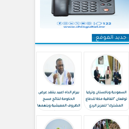
جديد الموقع
السعودية وباكستان وتركيا
بيرام الداه اعبيد ينتقد عرض
توقعان "اتفاقية مكة للدفاع
الحكومة لنتائج مسح
المشترك" لتعزيز الردع
الظروف المعيشية ويتهمها
الجماعي
بـ"توظيف الأرقام"