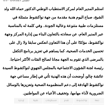
خميس, 12/01/2023 - 15:17
استلم المدير العام لمركز الاستطباب الوطني الدكتور حماه الله ولد
الشيخ، صباح اليوم هدية مقدمة من جهة نواكشوط متمثلة في
مستلزمات طبية متنوعة وعالية الجودة.. وفي كلمة له بالمناسبة
عبر المدير العام، عن سعادته بالتعاون البناء بين إدارة المركز وجهة
نواكشوط، مؤكدًا على أن هذا التعاون انعكس سابقا ولا زال على
تحسين الخدمات الصحية، كما يساهم في تعزيز برنامج التكفل
بالمرضى الذي تقوم به الجهة مجانا لصالح الفئات الأكثر احتياجا.
رئيسة لجنة الشؤون الاجتماعية بالمجلس الجهوي لنواكشوط السيدة
عائشة چالو، أوضحت أن هذه الهدية تأتي في إطار مساعي جهة
نواكشوط الهادفة إلى دعم المنظمومة الصحية وتعزيزها بالوسائل
الضرورية لأداء مهامها، وتخفيف الأعباء عن المواطنين.
جهة
نواكشوط
تقدم
مستلزمات
طبية
لإدارة