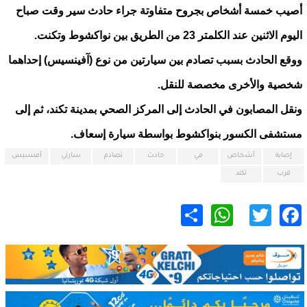
أصيب خمسة أشخاص بجروح متفاوتة جراء حادث سير وقت صباح
اليوم الاثنين عند الكلمتر 23 من الطريق بين نواكشوط وتكنت.
ووقع الحادث بسبب تصادم بين سيارتين من نوع (آفينسيس) إحداهما
شخصية والأخرى مخصصة للنقل.
ونقل المصابون في الحادث إلى المركز الصحي بمدينة تكند، ثم إلى
مستشفى الكسور بنواكشوط بواسطة سيارة إسعاف.
إصابة
أشخاص
في
حادث
تصادم
سارتي
آفنسيس
قرب
تكند
WhatsApp
Share
Twitter
Facebook