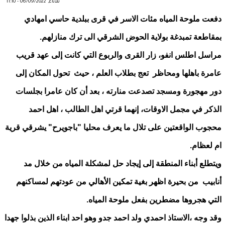
ثلاثاء, 06/09/2022 - 11:10
دفعت ملوحة المياه مئات الاسر في قرى ببلدية حاسي امهادي
بمقاطعة تمبدغة بولاية الحوض الشرقي الى ترك منازلهم.
مراسل اطلس انفو، زار القرى والربوع التي كانت إلى عهد قريب
عامرة باهلها ومحاظر تعج بطلاب العلم ، حيث تحول المكان إلى
دور مهجورة ومسجد تصدعت منارته ، بعد أن كان عامرا بجلسات
الذكر في مجمل الاوقات، إنهما قرتي اهل الطالب ، اهل احمد
محجوب الواقعتين على تلال ما يعرف محليا "باجويرح" يشرقي قرية
ام لعظام.
ويتطلع أبناء المنطقة إلى إيجاد حل لمشكلة المياه من خلال مد
أنابيب من بحيرة اظهر بغية تمكين الأهالي من عودتهم لمساكنهم
التي هجروها مضطرين بفعل ملوحة المياه.
وقد وجه ،الاستاذ احمدي ولد احمد جدو وهو احد ابناء الذين بذلوا جهدا