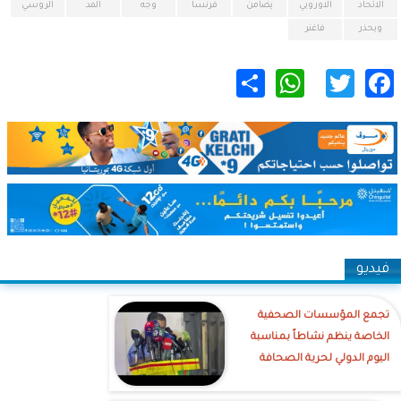
الاتحاد
الاوروبي
يضامن
فرنسا
وجه
المد
الروسي
ويحذر
فاغنر
WhatsApp
Share
Twitter
Facebook
فيديو
تجمع المؤسسات الصحفية
الخاصة ينظم نشاطاً بمناسبة
اليوم الدولي لحرية الصحافة