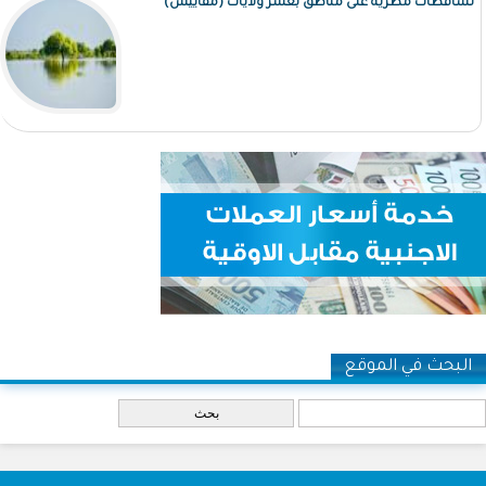
تساقطات مطرية على مناطق بعشر ولايات (مقاييس)
البحث في الموقع
‏بحث ‏