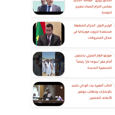
التحاق زورق " مقامه" الجديد
يعكس التزام الميناء بتعزيز
الكفاءة
الوزير الاول: الجزائر الشقيقة
مستعدة لتزويد موريتانيا في
مجال المحروقات
موزعو الغاز المنزلي يحتجون
أمام مقر "سوما غاز" رفضاً
للتسعيرة الجديدة
النائب أمقيرة بنت الوداني تشيد
بالإنجازات وتطالب بتوفير
الأعلاف للمنمين