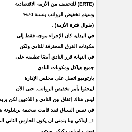
(ERTE) للتخفيف من الأزمه الاقتصادية
وسيتم تخفيض الرواتب بنسبة 70%
(طوال فترة الأزمة) .
في البداية كان الإجراء موجه فقط إلى
مكونات الفرق المحترفة للنادي ولكن
في النهاية قرر النادي أيضًا تطبيقه على
جميع هياكل ومكونات النادي.
بارتوميو اتصل على مجلس الإدارة
ليبحثوا بأمر تخفيض الرواتب. حتى الأن
ليس هناك إتفاق بين النادي و اللاعبين لكن يري
في نفس السياق فقد قامت صحيفة برشلونة بنش
1_ ايناكي بينا يتمنى ان يكون الحارس الثاني 
تعجب اسلوب كيكي سيتين