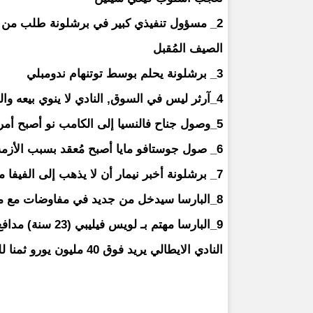
2_ مسؤول تنفيذي كبير في برشلونة طلب من الط
الصيف المُقبل
3_ برشلونة يحلم بوسط توتنهام ندومبلي
4_آرثر ليس في السوق, النادي لا ينوي بيعه واللاعب يُريد الاستمرار داخل أسوار الكامب نو
5_وصول جناح فالنسيا إلى الكامب نو أصبح أمر صعب بسبب الأزمة الاقتصادية + التعاقد مع ترينكاو
6_ صول جوستافو مايا أصبح مُعقد بسبب الأزمة الاقتصادية, حالياً هُناك أولويات أخرى
7_ برشلونة أخبر نيمار أن لا يذهب إلى الفيفا من أجل كسر عقده لأن النادي حينها سيدفع 180 مليون يورو
8_البارسا سيدخل من جديد في مفاوضات مع من أجل عودة البرازيلي إلى الكامب نو
9_البارسا مهتم ب
النادي الايطالي يريد فوق 40 مليون يورو ثمنا للويس إذا لم يجدد عقده.