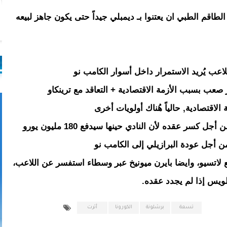
اقم الطبي ان يعتنوا بـ ديمبلي جيداً حتى يكون جاهز لبيعه
ـ لويس فيليبي (23 سنة) مدافع لاتسيو، وايضا بايرن ميونيخ عبر وسطاء استفسر عن اللاعب،
تسعة
برشلونة
الكورونا
أثرت