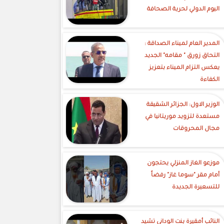
اليوم الدولي لحرية الصحافة
‎المدير العام لميناء الصداقة :
التحاق زورق " مقامه" الجديد
يعكس التزام الميناء بتعزيز
الكفاءة
الوزير الاول: الجزائر الشقيقة
مستعدة لتزويد موريتانيا في
مجال المحروقات
موزعو الغاز المنزلي يحتجون
أمام مقر "سوما غاز" رفضاً
للتسعيرة الجديدة
النائب أمقيرة بنت الوداني تشيد