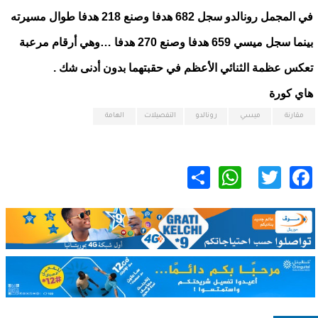
في المجمل رونالدو سجل 682 هدفا وصنع 218 هدفا طوال مسيرته
بينما سجل ميسي 659 هدفا وصنع 270 هدفا …وهي أرقام مرعبة
تعكس عظمة الثنائي الأعظم في حقبتهما بدون أدنى شك .
هاي كورة
مقارنة
ميسي
رونالدو
التفصيلات
الهامة
WhatsApp
Share
Twitter
Facebook