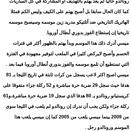
رونالدو حاليا لم يعد يهتم بالتهديف أو المشاركة في كل المباريات
كما كان الحال سابقا بل أصبح يهتم على الكيف وليس الكم فمثلا
الهاتريك التاريخي ضد أتلتيكو مدريد زين موسمه وسيصبح موسمه
تاريخيا إن إستطاع الفوز بدوري أبطال أوروبا.
ميسي أدرك ذلك هذا الموسم وبدأ يهتم بالظهور أكثر في فترات
الحسم وأصبح لايركض كثيرا في الملعب لتوفير مجهودة في الفترة
التي تستطيع أن تلمع موسمه والفوز بدوري أبطال أوروبا فيما بعد .
ميسي اصبح اكثر لاعب يسجل من كرات ثابتة في تاريخ الليجا بـ 81
هدفا حيث سجل 29 ضربة حرة مباشرة و 52 ركلة جزاء متفوقا على
كريستيانو رونالدو بـ 80 هدفا الذي سجل 19 ضربة حرة مباشرة،و61
ركلة جزاء ولكن يجب أن ندرك إن رونالدو لم يلعب في الليجا سوى
من 2009 بينما ميسي يلعب من 2005 كما إن ميسي يلعب هذا
الموسم ورونالدو رحل .