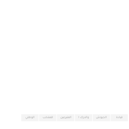
قيادة
الجيوش
والدرك ا
المتبرعين
للمنتخب
الوطني