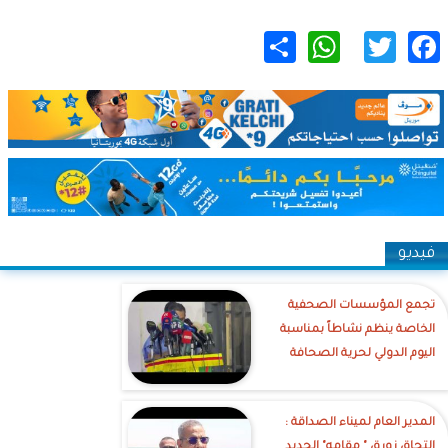
WhatsApp
Share
Twitter
Facebook
فيديو
تجمع المؤسسات الصحفية
الخاصة ينظم نشاطاً بمناسبة
اليوم الدولي لحرية الصحافة
‎المدير العام لميناء الصداقة :
التحاق زورق " مقامه" الجديد