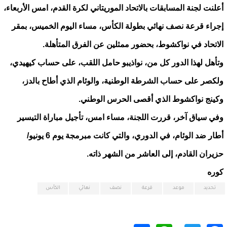
أعلنت لجنة المسابقات بالاتحاد الموريتاني لكرة القدم، امس الأربعاء،
إجراء قرعة نصف نهائي بطولة الكأس، مساء اليوم الخميس، بمقر
الاتحاد في نواكشوط، بحضور ممثلين عن الفرق المتأهلة.
وتأهل لهذا الدور كل من، نواذيبو حامل اللقب، على حساب كيهيدي،
ولكصر على حساب الشرطة الوطنية، والوئام الذي أطاح بالدز،
وكينج نواكشوط الذي أقصى الحرس الوطني.
وفي سياق آخر، قررت اللجنة، مساء امس، تأجيل مباراة التيسير
أطار ضد الوئام، في الدوري، والتي كانت مبرمجة يوم 6 يونيو/
حزيران القادم، إلى العاشر من الشهر ذاته.
كوره
تحديد
موعد
قرعة
نصف
نهائي
الكأس