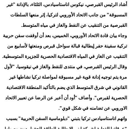
أشاد الرئيس القبرصي، نيكوس اناستاسيادس، الثلثاء، بالإدانة "غير
المسبوقة" من جانب الاتحاد الأوروبي لتركيا، إثر منعها السلطات
القبرصية من التنقيب عن النفط والغاز في مياه المتوسط.
وجاء بيان قادة الاتحاد الأوروبي، الخميس، بعد أن أوقفت سفن حربية
تركية سفينة حفر إيطالية قبالة سواحل قبرص ومنعتها لأسابيع من
التنقيب عن الغاز في المياه الاقتصادية الحصرية للجزيرة المتوسطية.
وقال الرئيس القبرصي، في منتدى للنفط والغاز في نيقوسيا، "لأول
مرة يتم توجيه إدانة قوية غير مسبوقة لمواصلة تركيا نشاطها غير
القانوني في شرق المتوسط الذي يضم بالتأكيد المنطقة الاقتصادية
الحصرية لقبرص". وأضاف "أود أن أعبر عن الرضا عن تعبير الاتحاد
الاوروبي عن تضامنه في شكل قوي".
واتهم اناستاسيادس تركيا بتبني "دبلوماسية السفن الحربية" بسبب
"عرقلتها الفعلية لشركة إيني الإيطالية للطاقة للحؤول دون وصولها