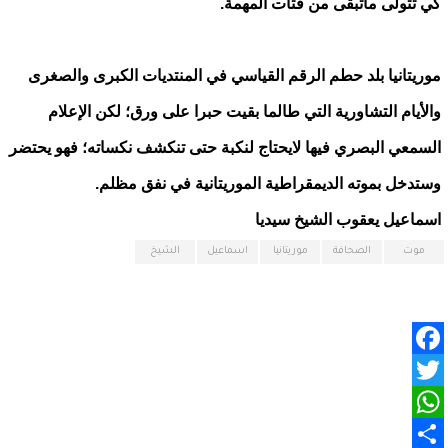
كي تتولى ماتبقى من فتات المهمة.
موريتانيا بلد حطم الرقم القياسي في المنتديات الكبرى والصغرى
والأيام التشاورية التي طالما بقيت حبرا على ورق؛ لكن الإعلام
السمعي البصري فيها لايحتاج لنكبة حتى تنكشف نكساته؛ فهو يحتضر
وستدخل بموته الديمقراطية الموريتانية في نفق مظلم.
اسماعيل يعقوب الشيخ سيديا
موت
الصحافة
موريتانيا
اسماعيل
الشيخ
Facebook
Twitter
WhatsApp