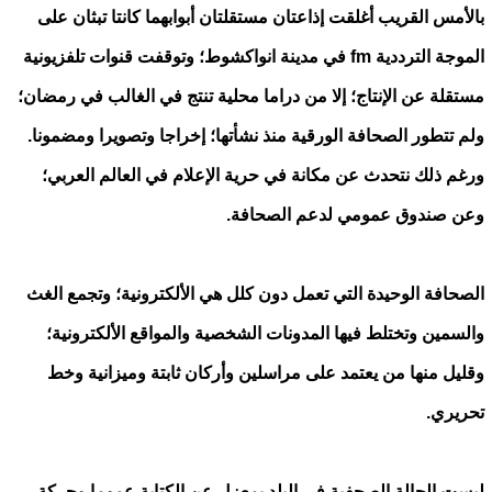
بالأمس القريب أغلقت إذاعتان مستقلتان أبوابهما كانتا تبثان على
الموجة الترددية fm في مدينة انواكشوط؛ وتوقفت قنوات تلفزيونية
مستقلة عن الإنتاج؛ إلا من دراما محلية تنتج في الغالب في رمضان؛
ولم تتطور الصحافة الورقية منذ نشأتها؛ إخراجا وتصويرا ومضمونا.
ورغم ذلك نتحدث عن مكانة في حرية الإعلام في العالم العربي؛
وعن صندوق عمومي لدعم الصحافة.
الصحافة الوحيدة التي تعمل دون كلل هي الألكترونية؛ وتجمع الغث
والسمين وتختلط فيها المدونات الشخصية والمواقع الألكترونية؛
وقليل منها من يعتمد على مراسلين وأركان ثابتة وميزانية وخط
تحريري.
ليست الحالة الصحفية في البلد بمعزل عن الكتابة عموما وحركة