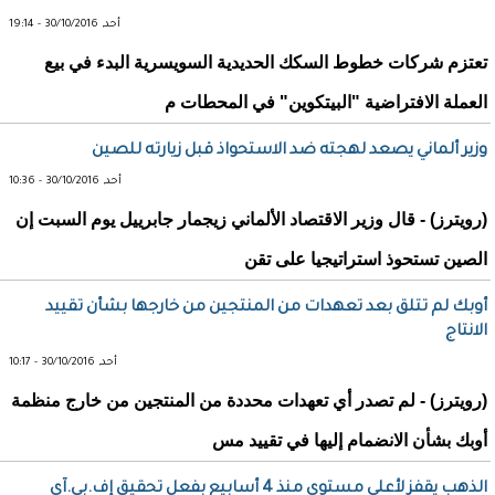
أحد, 30/10/2016 - 19:14
تعتزم شركات خطوط السكك الحديدية السويسرية البدء في بيع
العملة الافتراضية "البيتكوين" في المحطات م
وزير ألماني يصعد لهجته ضد الاستحواذ قبل زيارته للصين
أحد, 30/10/2016 - 10:36
(رويترز) - قال وزير الاقتصاد الألماني زيجمار جابرييل يوم السبت إن
الصين تستحوذ استراتيجيا على تقن
أوبك لم تتلق بعد تعهدات من المنتجين من خارجها بشأن تقييد
الانتاج
أحد, 30/10/2016 - 10:17
(رويترز) - لم تصدر أي تعهدات محددة من المنتجين من خارج منظمة
أوبك بشأن الانضمام إليها في تقييد مس
الذهب يقفز لأعلى مستوى منذ 4 أسابيع بفعل تحقيق إف.بي.آي