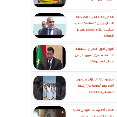
‎المدير العام لميناء الصداقة :
التحاق زورق " مقامه" الجديد
يعكس التزام الميناء بتعزيز
الكفاءة
الوزير الاول: الجزائر الشقيقة
مستعدة لتزويد موريتانيا في
مجال المحروقات
موزعو الغاز المنزلي يحتجون
أمام مقر "سوما غاز" رفضاً
للتسعيرة الجديدة
النائب أمقيرة بنت الوداني تشيد
بالإنجازات وتطالب بتوفير