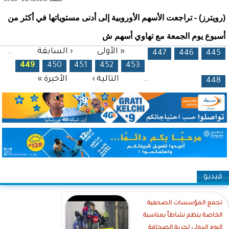
جمعة, 28/10/2016 - 09:08
(رويترز) - تراجعت الأسهم الأوروبية إلى أدنى مستوياتها في أكثر من
أسبوع يوم الجمعة مع تهاوي أسهم ش
الصفحات
« الأولى
‹ السابقة
…
447
446
445
449
450
451
452
453
…
التالية ›
الأخيرة »
448
فيديو
تجمع المؤسسات الصحفية
الخاصة ينظم نشاطاً بمناسبة
اليوم الدولي لحرية الصحافة